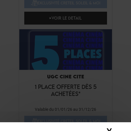
EXCLUSIVITÉ CRETEIL SOLEIL & MOI
VOIR LE DETAIL
UGC CINE CITE
1 PLACE OFFERTE DÈS 5
ACHETÉES*
Valable du 01/01/26 au 31/12/26
EXCLUSIVITÉ CRETEIL SOLEIL & MOI