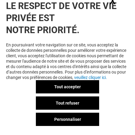
X
Masq
LE RESPECT DE VOTRE VIE
VOIR LE DETAIL
PRIVÉE EST
NOTRE PRIORITÉ.
En poursuivant votre navigation sur ce site, vous acceptez la
collecte de données personnelles pour améliorer votre expérience
client, vous acceptez l'utilisation de cookies nous permettant de
mesurer l'audience de notre site et de vous proposer des services
LOVISA
et du contenu adapté à vos centres d'intérêts ainsi que la collecte
d’autres données personnelles. Pour plus d'informations ou pour
-20% SUR LES BIJOUX ET
changer vos préférences de cookies,
veuillez cliquer ici.
ACCESSOIRES*
Tout accepter
Valable du 01/01/26 au 31/12/26
Tout refuser
EXCLUSIVITÉ CRETEIL SOLEIL & MOI
Personnaliser
VOIR LE DETAIL