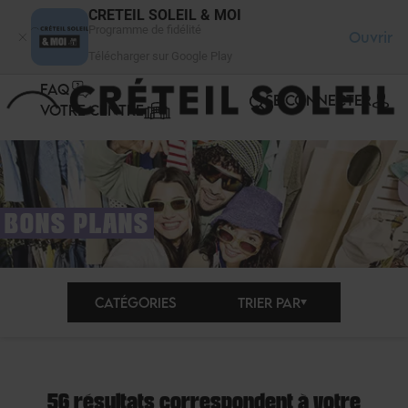
Panneau de gestion des cookies
CRETEIL SOLEIL & MOI
Programme de fidélité
Ouvrir
Télécharger sur Google Play
FAQ
SE CONNECTER
VOTRE CENTRE
BONS PLANS
CATÉGORIES
TRIER PAR
56 résultats correspondent à votre