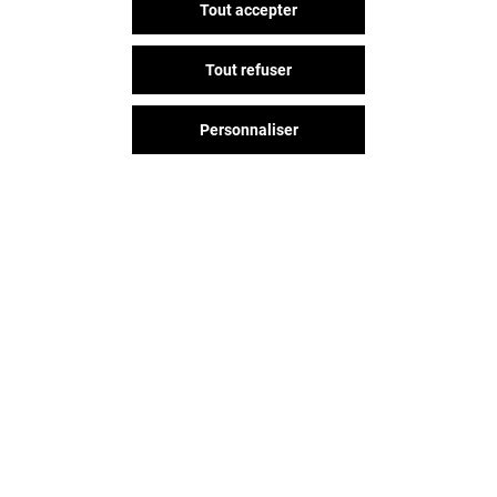
Tout accepter
Tout refuser
Personnaliser
Vous avez quitté Creteil Soleil ?
L'aventure continue sur les
réseaux sociaux !