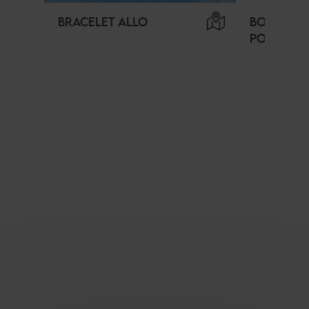
BRACELET ALLO
BORNES D
PORTABLE