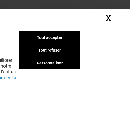
X
Masq
Tout accepter
Tout refuser
liorer
Personnaliser
 notre
d’autres
iquer ici.