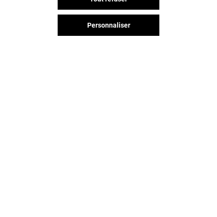
Personnaliser
Vous avez quitté Creteil Soleil ?
L'aventure continue sur les
réseaux sociaux !