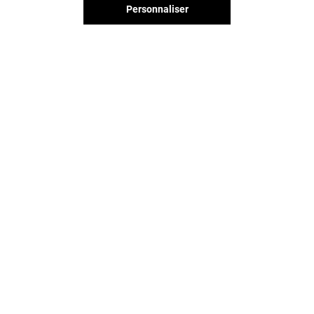
Personnaliser
FRANCK PROVOST
ATOL STYLE
Fermé
Ouvert
Vous avez quitté Creteil Soleil ?
L'aventure continue sur les
réseaux sociaux !