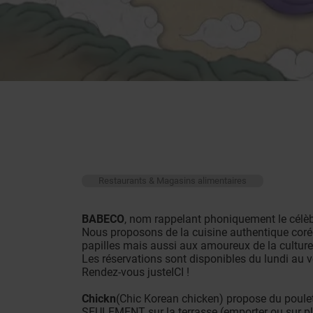
Restaurants & Magasins alimentaires
BABECO
, nom rappelant phoniquement le célè
Nous proposons de la cuisine authentique coré
papilles mais aussi aux amoureux de la cultur
Les réservations sont disponibles du lundi au ve
Rendez-vous juste
ICI
!
Chickn
(Chic Korean chicken) propose du poulet 
SEULEMENT sur la terrasse (emporter ou sur pl