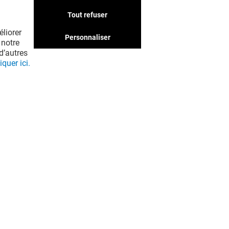
boutiques qui pourraient
Tout refuser
vous intéresser. Ne passez
liorer
pas à côté !
Personnaliser
 notre
d’autres
iquer ici.
EN VOIR PLUS ! (47)