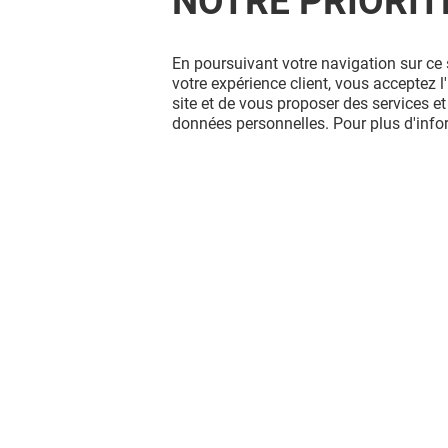
NOTRE PRIORIT
En poursuivant votre navigation sur ce 
votre expérience client, vous acceptez 
site et de vous proposer des services et
données personnelles. Pour plus d'inf
SOLA RAMEN
SAVEURS 
Fermé
Fermé
Vous avez quitté Creteil Soleil ?
L'aventure continue sur les réseaux