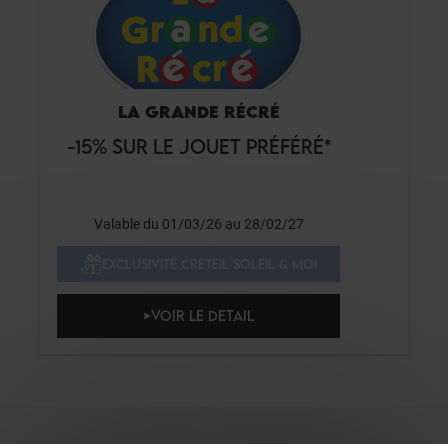
LA GRANDE RÉCRÉ
-15% SUR LE JOUET PRÉFÉRÉ*
Valable du 01/03/26 au 28/02/27
EXCLUSIVITÉ CRETEIL SOLEIL & MOI
VOIR LE DETAIL