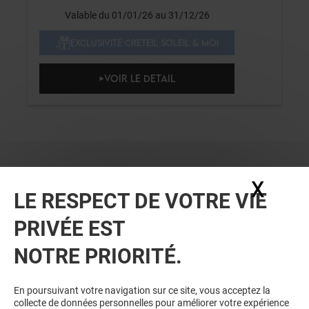
Valable du 01/01/26 au 31/12/26
EXCLUSIVITÉ CRETEIL SOLEIL & MOI
VOIR LE DETAIL
X
Masq
LE RESPECT DE VOTRE VIE
PRIVÉE EST
NOTRE PRIORITÉ.
VOUS EN VOULEZ PLUS ? VOUS
En poursuivant votre navigation sur ce site, vous acceptez la
collecte de données personnelles pour améliorer votre expérience