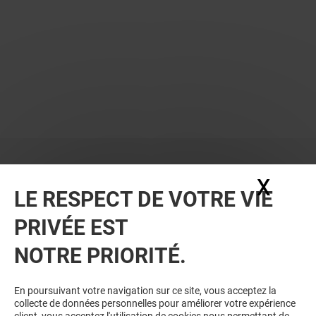
X
Masq
LE RESPECT DE VOTRE VIE
PRIVÉE EST
NOTRE PRIORITÉ.
VOUS EN VOULEZ PLUS ? VOUS
En poursuivant votre navigation sur ce site, vous acceptez la
collecte de données personnelles pour améliorer votre expérience
AIMEREZ PEUT-ÊTRE