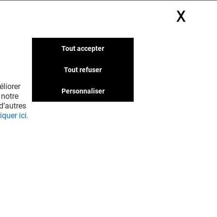
X
Masq
Tout accepter
Tout refuser
liorer
Personnaliser
 notre
d’autres
iquer ici.