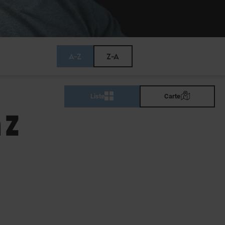
A-Z
Z-A
Liste
Carte
 Z