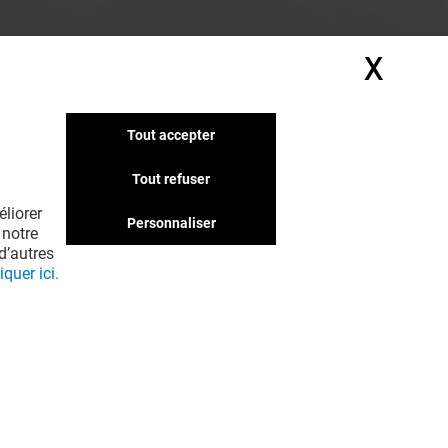
X
Masq
Tout accepter
Tout refuser
liorer
Personnaliser
 notre
d’autres
iquer ici.