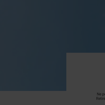
Ne pe
Retir