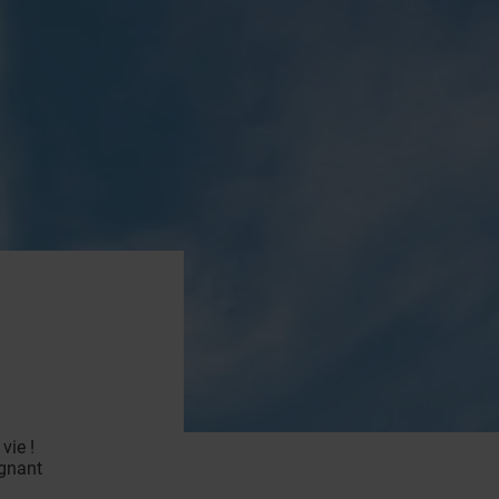
vie !
ignant