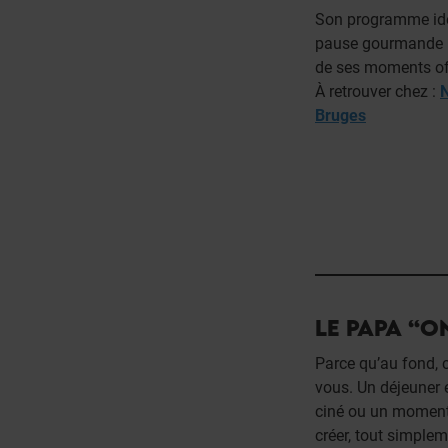
Son programme idéal
pause gourmande : t
de ses moments of
À retrouver chez :
N
Bruges
LE PAPA “O
Parce qu’au fond, c
vous. Un déjeuner 
ciné ou un moment 
créer, tout simplem