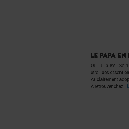
LE PAPA EN
Oui, lui aussi. Soi
être : des essentie
va clairement adop
À retrouver chez :
L