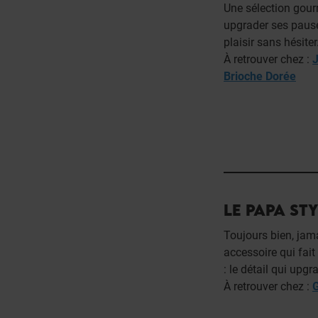
Une sélection gour
upgrader ses pauses
plaisir sans hésiter
À retrouver chez :
J
Brioche Dorée
LE PAPA STY
Toujours bien, jama
accessoire qui fait
: le détail qui upg
À retrouver chez :
G